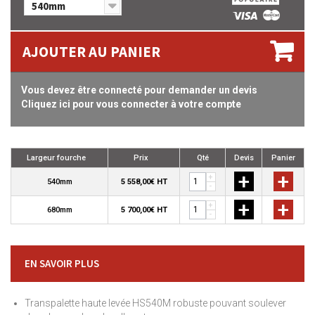
540mm
AJOUTER AU PANIER
Vous devez être connecté pour demander un devis
Cliquez ici pour vous connecter à votre compte
Largeur fourche
Prix
Qté
Devis
Panier
+
+
+
540mm
5 558,00€ HT
-
+
+
+
680mm
5 700,00€ HT
-
EN SAVOIR PLUS
Transpalette haute levée HS540M robuste pouvant soulever