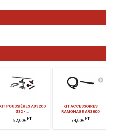
KIT POUSSIÈRES AD3200
KIT ACCESSOIRES
SAC MIC
Ø32 -...
RAMONAGE AR3800
EU
HT
HT
92,00€
74,00€
3