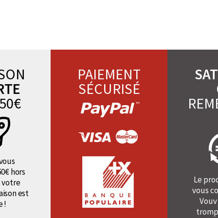
ISON
PAIEMENT
SAT
RTE
SÉCURISÉ
50€
REM
vous
50€ hors
Le pro
 votre
vous co
raison est
Vouv
e !
tromp