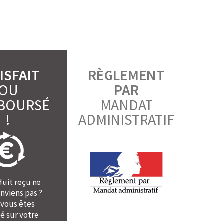
ISFAIT
RÈGLEMENT
OU
PAR
BOURSÉ
MANDAT
!
ADMINISTRATIF
duit reçu ne
nviens pas ?
 vous êtes
é sur votre