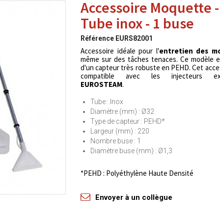
Accessoire Moquette -
Tube inox - 1 buse
Référence
EURS82001
Accessoire idéale pour l'
entretien des m
même sur des tâches tenaces. Ce modèle e
d'un capteur très robuste en PEHD. Cet acce
compatible avec les injecteurs ext
EUROSTEAM
.
Tube : Inox
Diamètre (mm) : Ø32
Type de capteur : PEHD*
Largeur (mm) : 220
Nombre buse : 1
Diamètre buse (mm) : Ø1,3
*PEHD : Polyéthylène Haute Densité
Envoyer à un collègue