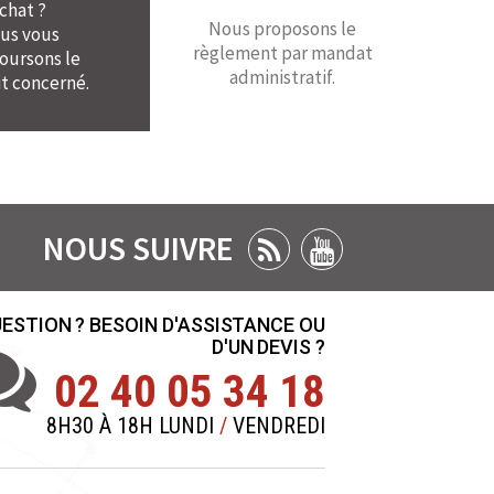
chat ?
Nous proposons le
us vous
règlement par mandat
ursons le
administratif.
t concerné.
NOUS SUIVRE
ESTION ? BESOIN D'ASSISTANCE OU
D'UN DEVIS ?
02 40 05 34 18
8H30 À 18H LUNDI
/
VENDREDI