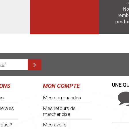
a
No
rembo
produi
UNE QU
IONS
MON COMPTE
us
Mes commandes
nérales
Mes retours de
marchandise
ous ?
Mes avoirs