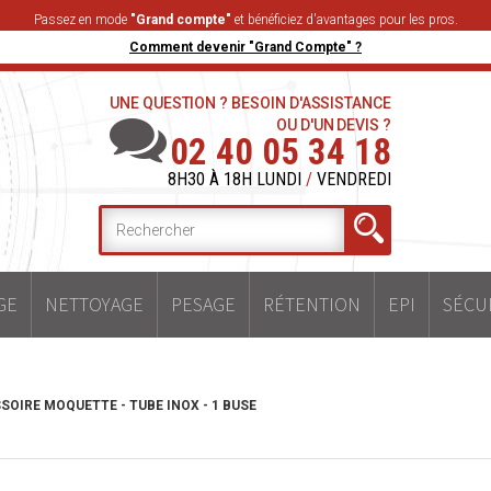
Passez en mode
"Grand compte"
et bénéficiez d'avantages pour les pros.
Comment devenir "Grand Compte" ?
UNE QUESTION ? BESOIN D'ASSISTANCE
OU D'UN DEVIS ?
02 40 05 34 18
8H30 À 18H LUNDI
/
VENDREDI
GE
NETTOYAGE
PESAGE
RÉTENTION
EPI
SÉCU
OIRE MOQUETTE - TUBE INOX - 1 BUSE