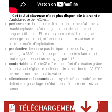
Cette Autolaveuse n'est plus disponible à la vente
L'autolaveuse GenieXS est :
performante
: la batterie en lithium-ion permet d'allumer la
machine plusieurs fois par jours pour des courtes et
longues utilisation. Elle est toujours prête à l'emploi, se
recharge rapidement, offre une puissance maximum et
limite les coûts d'exploitation.
productive
: le suceur parabolique permet un lavage et un
séchage à 360°. L'opérateur pour circuler très facilement
tout en garantissant un nettoyage parfait !
confortable
: la GenieXS offre un confort d'utilisation grâce
à son volant réglable et inclinable. Un simple bouton "AUTO"
permet de commencer à travailler.
silencieuse et économique
: le système "ecomode" permet
de limiter le gaspillage et réduit considérablement le niveau
sonore.
TÉLÉCHARGEMENT