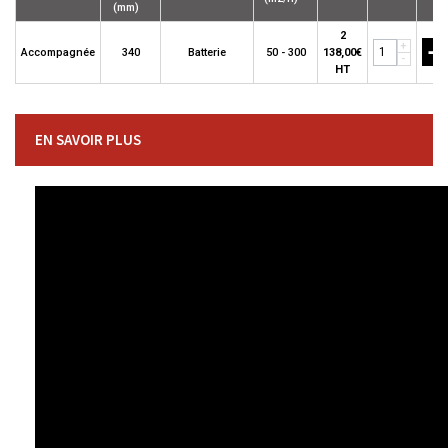
(mm)
2
+
+
Accompagnée
340
Batterie
50 - 300
138,00€
-
HT
EN SAVOIR PLUS