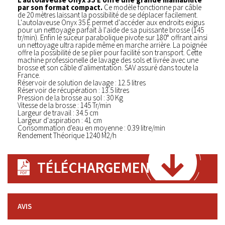
par son format compact.
Ce modèle fonctionne par câble
de 20 mètres laissant la possibilité de se déplacer facilement.
L'autolaveuse Onyx 35 E permet d'accéder aux endroits exigus
pour un nettoyage parfait à l'aide de sa puissante brosse (145
tr/min). Enfin le suceur parabolique pivote sur 180° offrant ainsi
un nettoyage ultra rapide même en marche arrière. La poignée
offre la possibilité de se plier pour facilité son transport. Cette
machine professionelle de lavage des sols et livrée avec une
brosse et son câble d'alimentation. SAV assuré dans toute la
France.
Réservoir de solution de lavage : 12.5 litres
Réservoir de récupération : 13.5 litres
Pression de la brosse au sol : 30 Kg
Vitesse de la brosse : 145 Tr/min
Largeur de travail : 34.5 cm
Largeur d'aspiration : 41 cm
Consommation d'eau en moyenne : 0.39 litre/min
Rendement Théorique 1240 M2/h
TÉLÉCHARGEMENT
AVIS