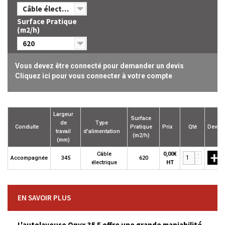
Câble électrique
Surface Pratique
(m2/h)
620
Vous devez être connecté pour demander un devis
Cliquez ici pour vous connecter à votre compte
Largeur
Surface
de
Type
Conduite
Pratique
Prix
Qté
Devis
travail
d'alimentation
(m2/h)
(mm)
+
Câble
0,00€
+
Accompagnée
345
620
-
électrique
HT
EN SAVOIR PLUS
L'autolaveuse Onyx 35 E offre une grande maniabilité