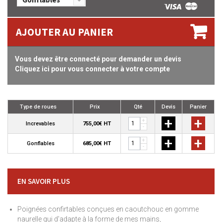
AJOUTER AU PANIER
Vous devez être connecté pour demander un devis
Cliquez ici pour vous connecter à votre compte
Type de roues
Prix
Qté
Devis
Panier
+
+
+
Increvables
755,00€ HT
-
+
+
+
Gonflables
685,00€ HT
-
EN SAVOIR PLUS
Poignées confirtables conçues en caoutchouc en gomme
naurelle qui d'adapte à la forme de mes mains,