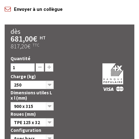
Envoyer à un collègue
dès
681,00€
HT
817,20€
TTC
Quantité
Charge (kg)
250
Dimensions utiles L
x l (mm)
900 x 315
Roues (mm)
TPE 125 x 32
Configuration
Avec bacs