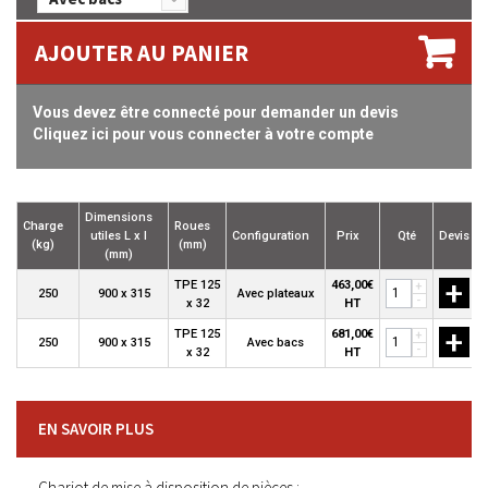
AJOUTER AU PANIER
Vous devez être connecté pour demander un devis
Cliquez ici pour vous connecter à votre compte
Dimensions
Charge
Roues
utiles L x l
Configuration
Prix
Qté
Devis
P
(kg)
(mm)
(mm)
+
TPE 125
463,00€
+
250
900 x 315
Avec plateaux
-
x 32
HT
+
TPE 125
681,00€
+
250
900 x 315
Avec bacs
-
x 32
HT
EN SAVOIR PLUS
Chariot de mise à disposition de pièces :