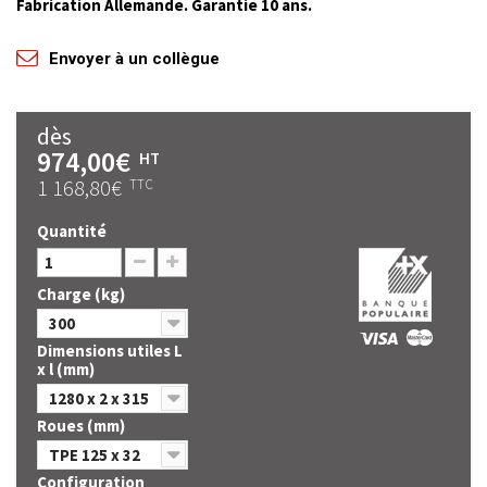
Fabrication Allemande. Garantie 10 ans.
Envoyer à un collègue
dès
974,00€
HT
1 168,80€
TTC
Quantité
Charge (kg)
300
Dimensions utiles L
x l (mm)
1280 x 2 x 315
Roues (mm)
TPE 125 x 32
Configuration