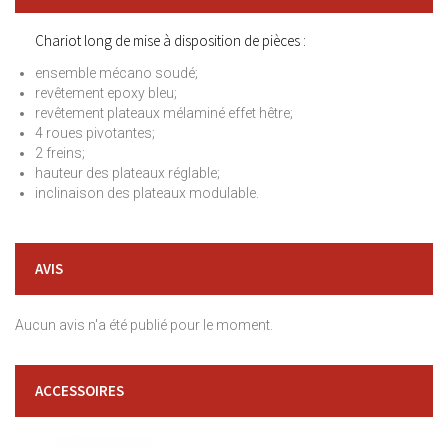
Chariot long de mise à disposition de pièces :
ensemble mécano soudé;
revêtement epoxy bleu;
revêtement plateaux mélaminé effet hêtre;
4 roues pivotantes;
2 freins;
hauteur des plateaux réglable;
inclinaison des plateaux modulable.
AVIS
Aucun avis n'a été publié pour le moment.
ACCESSOIRES