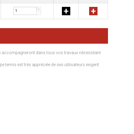
+
+
+
-
 accompagneront dans tous vos travaux nécessitant
pe tennis est très appréciée de ses utilisateurs exigent