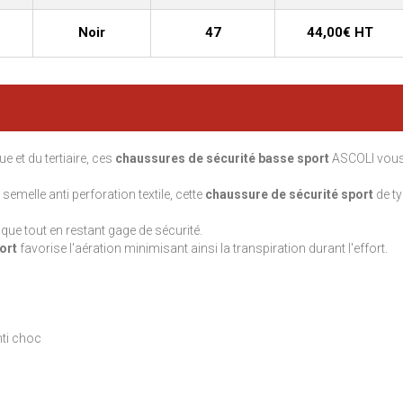
Noir
47
44,00€ HT
e et du tertiaire, ces
chaussures de sécurité basse sport
ASCOLI vous
melle anti perforation textile, cette
chaussure de sécurité sport
de ty
ue tout en restant gage de sécurité.
ort
favorise l'aération minimisant ainsi la transpiration durant l'effort.
nti choc