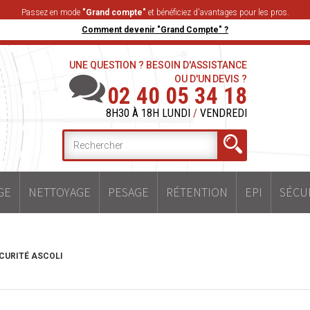
Passez en mode
"Grand compte"
et bénéficiez d'avantages pour les pros.
Comment devenir "Grand Compte" ?
UNE QUESTION ? BESOIN D'ASSISTANCE
OU D'UN DEVIS ?
02 40 05 34 18
8H30 À 18H LUNDI
/
VENDREDI
GE
NETTOYAGE
PESAGE
RÉTENTION
EPI
SÉCU
CURITÉ ASCOLI