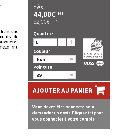
é
dès
44,00€
HT
52,80€
TTC
ffrant une
Quantité
ements de
propriétés
melle anti
Couleur
Noir
Pointure
39
AJOUTER AU PANIER
Vous devez être connecté pour
demander un devis Cliquez ici pour
vous connecter à votre compte