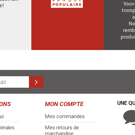
Vouv
e !
tromp
a
No
rembo
produi
UNE QU
IONS
MON COMPTE
us
Mes commandes
nérales
Mes retours de
marchandise