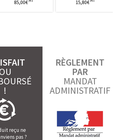
HT
HT
85,00€
15,80€
4
ISFAIT
RÈGLEMENT
OU
PAR
BOURSÉ
MANDAT
!
ADMINISTRATIF
duit reçu ne
nviens pas ?