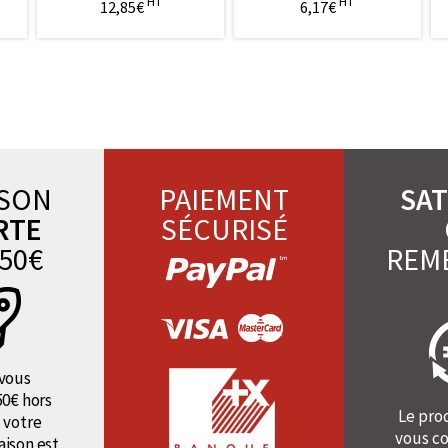
HT
HT
12,85€
6,17€
ISON
PAIEMENT
SAT
RTE
SÉCURISÉ
50€
REM
vous
50€ hors
Le pro
 votre
vous co
raison est