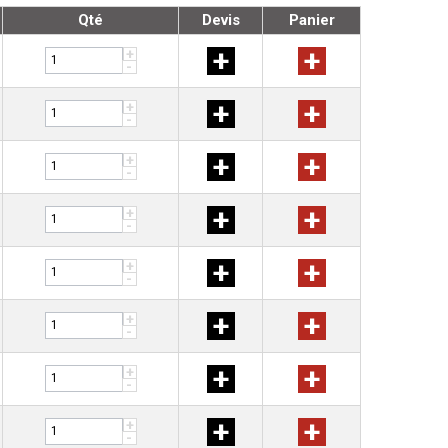
Qté
Devis
Panier
+
+
+
-
+
+
+
-
+
+
+
-
+
+
+
-
+
+
+
-
+
+
+
-
+
+
+
-
+
+
+
-