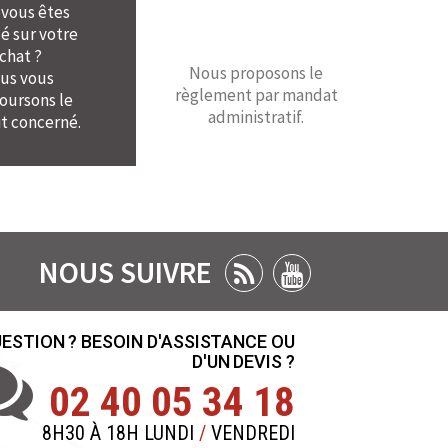
 vous êtes
é sur votre
chat ?
Nous proposons le
us vous
règlement par mandat
ursons le
administratif.
t concerné.
NOUS SUIVRE
ESTION ? BESOIN D'ASSISTANCE OU
D'UN DEVIS ?
02 40 05 34 18
8H30 À 18H LUNDI
/
VENDREDI