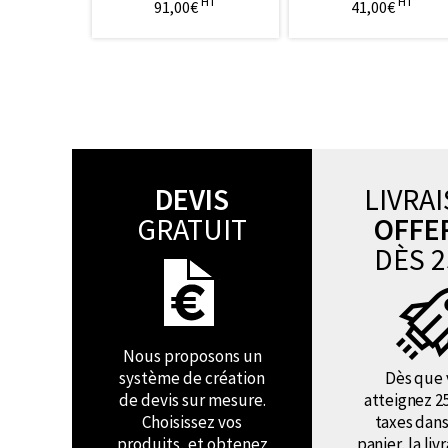
HT
HT
91,00€
41,00€
DEVIS
LIVRA
GRATUIT
OFFE
DÈS 2
Nous proposons un
système de création
Dès que 
de devis sur mesure.
atteignez 2
Choisissez vos
taxes dans
produits, et obtenez
panier, la liv