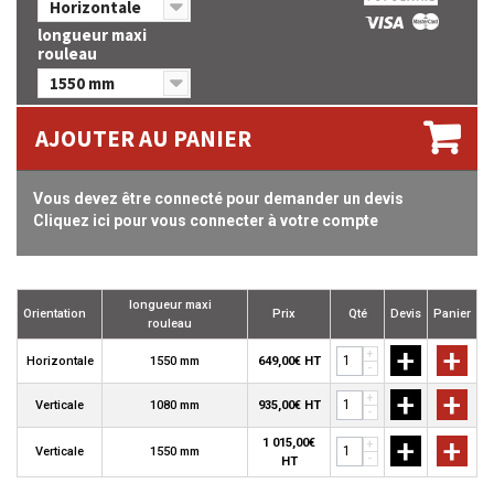
Horizontale
longueur maxi
rouleau
1550 mm
AJOUTER AU PANIER
Vous devez être connecté pour demander un devis
Cliquez ici pour vous connecter à votre compte
longueur maxi
Orientation
Prix
Qté
Devis
Panier
rouleau
+
+
+
Horizontale
1550 mm
649,00€ HT
-
+
+
+
Verticale
1080 mm
935,00€ HT
-
+
+
1 015,00€
+
Verticale
1550 mm
-
HT