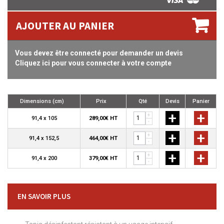
AJOUTER AU PANIER
Vous devez être connecté pour demander un devis
Cliquez ici pour vous connecter à votre compte
Dimensions (cm)
Prix
Qté
Devis
Panier
+
+
+
91,4 x 105
289,00€ HT
-
+
+
+
91,4 x 152,5
464,00€ HT
-
+
+
+
91,4 x 200
379,00€ HT
-
EN SAVOIR PLUS