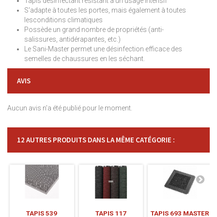
Tapis désinfectant résistant à un usage intensif
S'adapte à toutes les portes, mais également à toutes
lesconditions climatiques
Possède un grand nombre de propriétés (anti-
salissures, antidérapantes, etc.)
Le Sani-Master permet une désinfection efficace des
semelles de chaussures en les séchant.
AVIS
Aucun avis n'a été publié pour le moment.
12 AUTRES PRODUITS DANS LA MÊME CATÉGORIE :
TAPIS 539
TAPIS 117
TAPIS 693 MASTER