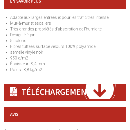
EN SAVOIR PLUS
Adapté aux larges entrées et pour les trafic très intense
Mur-à-mur et escaliers
Très grandes propriétés d'absorption de l'humidité
Design élégant
5 coloris
Fibres tuftées surface velours 100% polyamide
semelle vinyle noir
950 g/m2
Épaisseur : 9,4 mm
Poids : 3,8 kg/m2
TÉLÉCHARGEMENT
AVIS