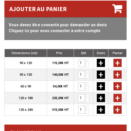
AJOUTER AU PANIER
Vous devez être connecté pour demander un devis
Cliquez ici pour vous connecter à votre compte
Dimensions (cm)
Prix
Qté
Devis
Panier
+
+
+
90 x 120
115,00€ HT
-
+
+
+
90 x 150
140,00€ HT
-
+
+
+
60 x 90
54,00€ HT
-
+
+
+
120 x 180
225,00€ HT
-
+
+
+
120 x 240
315,00€ HT
-