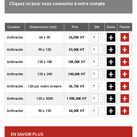
Cliquez ici pour vous connecter à votre compte
Couleur
Dimensions (cm)
Prix
Qté
Devis
Panier
+
+
+
Anthracite
60 x 90
26,00€ HT
-
+
+
+
Anthracite
90 x 120
53,00€ HT
-
+
+
+
Anthracite
120 x 180
105,00€ HT
-
+
+
+
Anthracite
120 x 240
140,00€ HT
-
+
+
+
Anthracite
120 par mètre linéaire
65,72€ HT
-
+
+
+
Anthracite
120 x 2000
1 095,00€ HT
-
+
+
+
Anthracite
90 x 150
66,00€ HT
-
EN SAVOIR PLUS