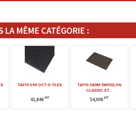
 LA MÊME CATÉGORIE :
EX
TAPIS 599 OCT-O-FLEX
TAPIS 380M SWISSLON
CLASSIC XT...
HT
HT
41,84€
54,00€