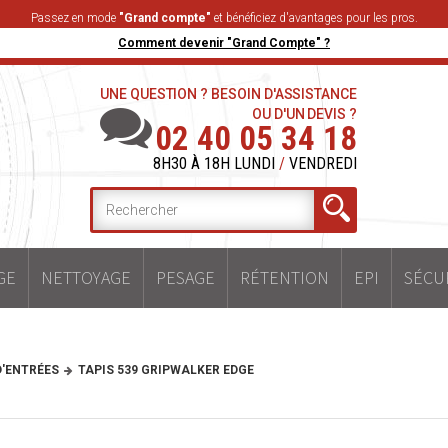
Passez en mode
"Grand compte"
et bénéficiez d'avantages pour les pros.
Comment devenir "Grand Compte" ?
UNE QUESTION ? BESOIN D'ASSISTANCE
OU D'UN DEVIS ?
02 40 05 34 18
8H30 À 18H LUNDI
/
VENDREDI
GE
NETTOYAGE
PESAGE
RÉTENTION
EPI
SÉCU
D'ENTRÉES
TAPIS 539 GRIPWALKER EDGE