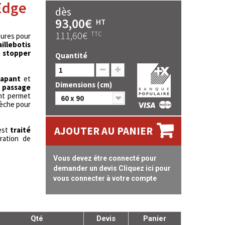
Edge
dès
93,00€
HT
111,60€
TTC
ssures pour
aillebotis
e
stopper
Quantité
rapant
et
Dimensions (cm)
e
passage
nt permet
60 x 90
sèche pour
AJOUTER AU PANIER
est
traité
ration de
Vous devez être connecté pour
demander un devis Cliquez ici pour
vous connecter à votre compte
Qté
Devis
Panier