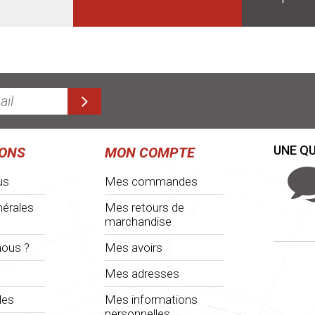
UNE QU
IONS
MON COMPTE
us
Mes commandes
nérales
Mes retours de
marchandise
ous ?
Mes avoirs
Mes adresses
les
Mes informations
personnelles