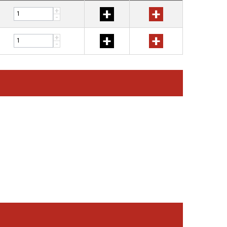
+
+
+
-
+
+
+
-