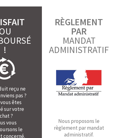
ISFAIT
RÈGLEMENT
OU
PAR
BOURSÉ
MANDAT
!
ADMINISTRATIF
duit reçu ne
nviens pas ?
 vous êtes
é sur votre
chat ?
Nous proposons le
us vous
règlement par mandat
ursons le
administratif.
t concerné.