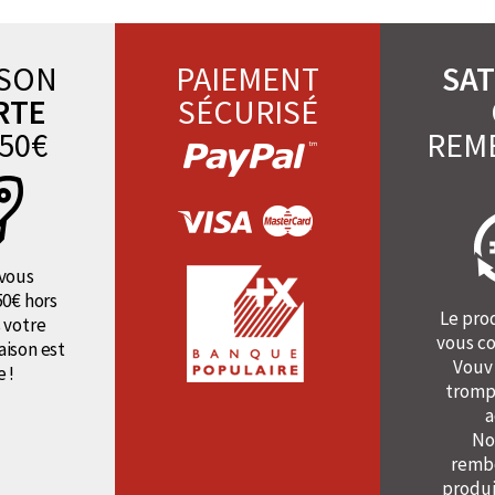
ISON
PAIEMENT
SAT
RTE
SÉCURISÉ
50€
REM
vous
50€ hors
Le pro
 votre
vous co
raison est
Vouv
e !
tromp
a
No
rembo
produi