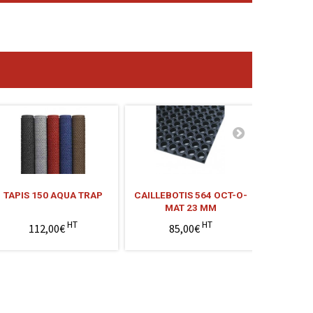
TAPIS 150 AQUA TRAP
CAILLEBOTIS 564 OCT-O-
TAPIS 1
MAT 23 MM
HT
HT
112,00€
85,00€
3