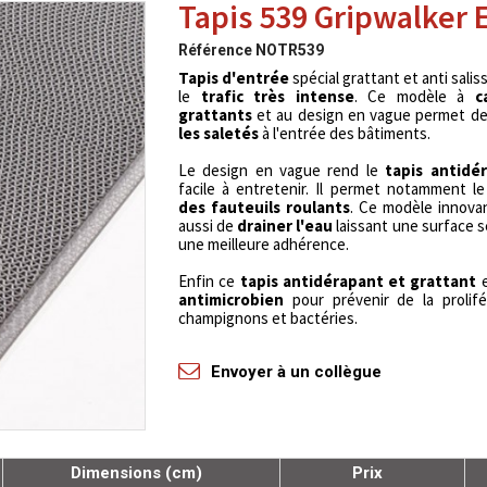
Tapis 539 Gripwalker 
Référence
NOTR539
Tapis d'entrée
spécial grattant et anti sali
le
trafic très intense
. Ce modèle à
c
grattants
et au design en vague permet d
les saletés
à l'entrée des bâtiments.
Le design en vague rend le
tapis antidé
facile à entretenir. Il permet notamment l
des fauteuils roulants
. Ce modèle innova
aussi de
drainer l'eau
laissant une surface 
une meilleure adhérence.
Enfin ce
tapis antidérapant et grattant
antimicrobien
pour prévenir de la prolifé
champignons et bactéries.
Envoyer à un collègue
Dimensions (cm)
Prix