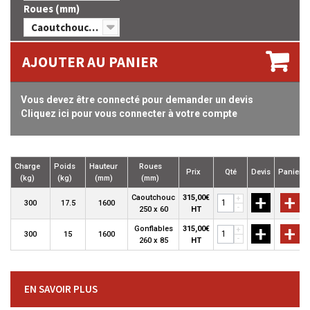
Roues (mm)
Caoutchouc 250 x 60
AJOUTER AU PANIER
Vous devez être connecté pour demander un devis
Cliquez ici pour vous connecter à votre compte
Charge
Poids
Hauteur
Roues
Prix
Qté
Devis
Panier
(kg)
(kg)
(mm)
(mm)
+
+
Caoutchouc
315,00€
+
300
17.5
1600
-
250 x 60
HT
+
+
Gonflables
315,00€
+
300
15
1600
-
260 x 85
HT
EN SAVOIR PLUS