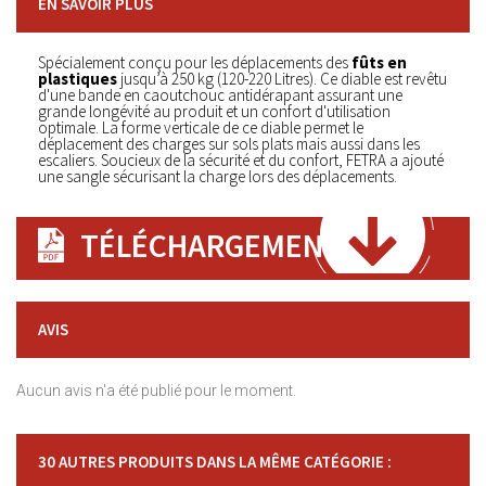
EN SAVOIR PLUS
Spécialement conçu pour les déplacements des
fûts en
plastiques
jusqu’à 250 kg (120-220 Litres). Ce diable est revêtu
d'une bande en caoutchouc antidérapant assurant une
grande longévité au produit et un confort d'utilisation
optimale. La forme verticale de ce diable permet le
déplacement des charges sur sols plats mais aussi dans les
escaliers. Soucieux de la sécurité et du confort, FETRA a ajouté
une sangle sécurisant la charge lors des déplacements.
TÉLÉCHARGEMENT
AVIS
Aucun avis n'a été publié pour le moment.
30 AUTRES PRODUITS DANS LA MÊME CATÉGORIE :