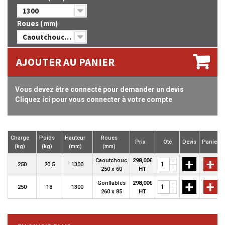
1300
Roues (mm)
Caoutchouc 250 x 60
AJOUTER AU PANIER
Vous devez être connecté pour demander un devis
Cliquez ici pour vous connecter à votre compte
Charge
Poids
Hauteur
Roues
Prix
Qté
Devis
Panier
(kg)
(kg)
(mm)
(mm)
+
+
Caoutchouc
298,00€
+
250
20.5
1300
-
250 x 60
HT
+
+
Gonflables
298,00€
+
250
18
1300
-
260 x 85
HT