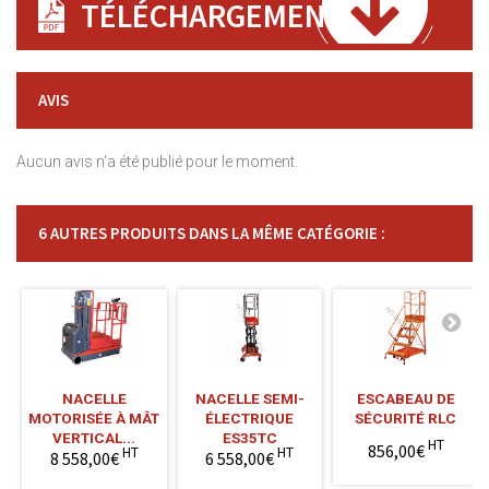
TÉLÉCHARGEMENT
AVIS
Aucun avis n'a été publié pour le moment.
6 AUTRES PRODUITS DANS LA MÊME CATÉGORIE :
NACELLE
NACELLE SEMI-
ESCABEAU DE
MOTORISÉE À MÂT
ÉLECTRIQUE
SÉCURITÉ RLC
VERTICAL...
ES35TC
HT
856,00€
HT
HT
8 558,00€
6 558,00€