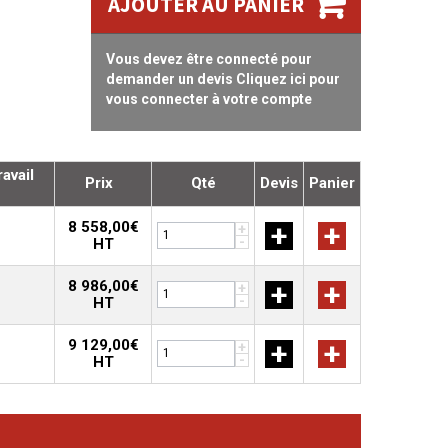
AJOUTER AU PANIER
Vous devez être connecté pour
demander un devis Cliquez ici pour
vous connecter à votre compte
avail
Prix
Qté
Devis
Panier
8 558,00€
+
+
+
-
HT
8 986,00€
+
+
+
-
HT
9 129,00€
+
+
+
-
HT