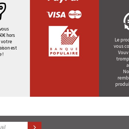
vous
50€ hors
Le pro
 votre
vous co
raison est
Vouv
e !
tromp
a
No
rembo
produi