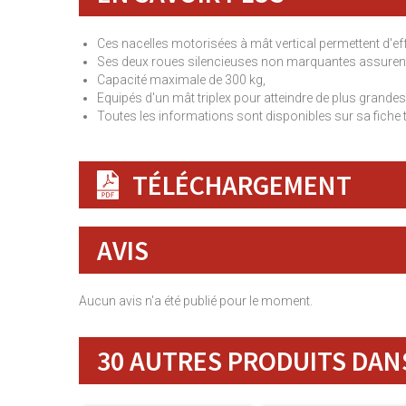
Ces nacelles motorisées à mât vertical permettent d'eff
Ses deux roues silencieuses non marquantes assurent 
Capacité maximale de 300 kg,
Equipés d'un mât triplex pour atteindre de plus grandes
Toutes les informations sont disponibles sur sa fiche 
TÉLÉCHARGEMENT
AVIS
Aucun avis n'a été publié pour le moment.
30 AUTRES PRODUITS DANS