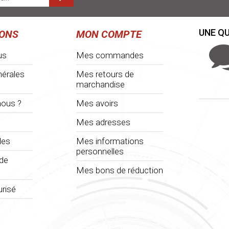
UNE QU
IONS
MON COMPTE
us
Mes commandes
nérales
Mes retours de
marchandise
ous ?
Mes avoirs
Mes adresses
les
Mes informations
personnelles
 de
Mes bons de réduction
risé