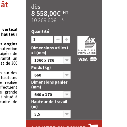
mât
dès
8 558,00€
HT
10 269,60€
TTC
ertical
Quantité
 hauteur
es engins
Dimensions utiles L
nutention
x l (mm)
quipées de
rantit un
1560 x 786
est de 300
Poids (kg)
s sur des
660
s hauteurs
Dimensions panier
e repliée
(mm)
ffectuent
e grande
640 x 370
t situé à
curité de
Hauteur de travail
(m)
5,5