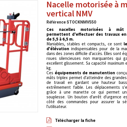
Nacelle motorisée à 
vertical NMV
Référence
STOCKNMV550
Ces nacelles motorisées à mât v
permettent d'effectuer des travaux en
de 5,5 à 6,5 m.
Maniables, stables et compacts, ce sont
l
d'élévation
indispensables pour de la ma
dans des zones difficile d'accès. Elles sont é
roues silencieuses non marquantes qui ga
excellent glissement. Sa capacité maximum 
kg.
Ces
équipements de manutention
conçu
mâts triplex permet d'atteindre des grande
de travail en gardant une hauteur bass
extrêmement faible. Les déplacements s'e
grâce à une manette ce qui permet un
souplesse. Un bouton d'arrêt d'urgence es
côté des commandes pour assurer la sé
l'utilisateur.
Télécharger la fiche