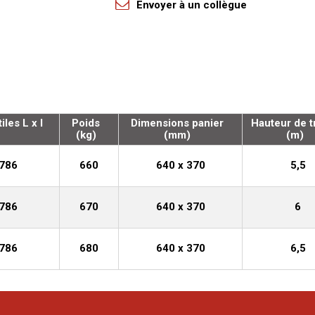
Envoyer à un collègue
les L x l
Poids
Dimensions panier
Hauteur de tr
(kg)
(mm)
(m)
 786
660
640 x 370
5,5
 786
670
640 x 370
6
 786
680
640 x 370
6,5