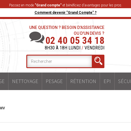
Passez en mode
"Grand compte"
et bénéficiez d'avantages pour les pros.
Comment devenir "Grand Compte" ?
UNE QUESTION ? BESOIN D'ASSISTANCE
OU D'UN DEVIS ?
02 40 05 34 18
8H30 À 18H LUNDI
/
VENDREDI
GE
NETTOYAGE
PESAGE
RÉTENTION
EPI
SÉCU
NMV