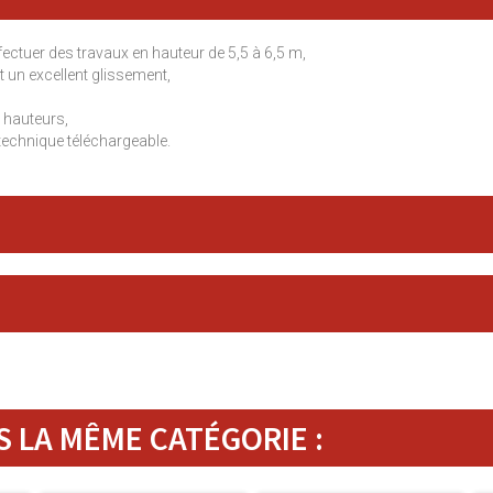
ectuer des travaux en hauteur de 5,5 à 6,5 m,
un excellent glissement,
 hauteurs,
technique téléchargeable.
 LA MÊME CATÉGORIE :