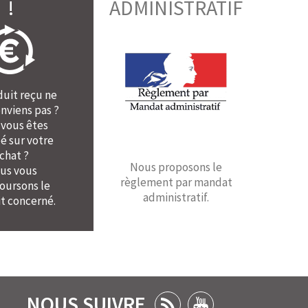
!
ADMINISTRATIF
duit reçu ne
nviens pas ?
 vous êtes
é sur votre
chat ?
Nous proposons le
us vous
règlement par mandat
ursons le
administratif.
t concerné.
NOUS SUIVRE