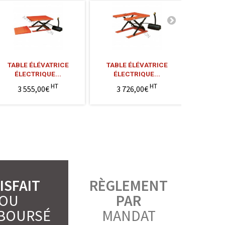
TABLE ÉLÉVATRICE
TABLE ÉLÉVATRICE
TABLE
ÉLECTRIQUE...
ÉLECTRIQUE...
ÉLE
HT
HT
3 555,00€
3 726,00€
4 
ISFAIT
RÈGLEMENT
OU
PAR
BOURSÉ
MANDAT