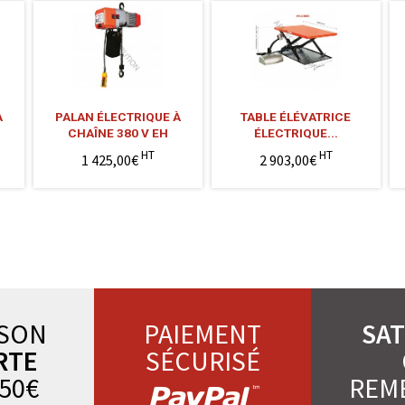
À
PALAN ÉLECTRIQUE À
TABLE ÉLÉVATRICE
CHAÎNE 380 V EH
ÉLECTRIQUE...
HT
HT
1 425,00€
2 903,00€
ISON
PAIEMENT
SAT
RTE
SÉCURISÉ
50€
REM