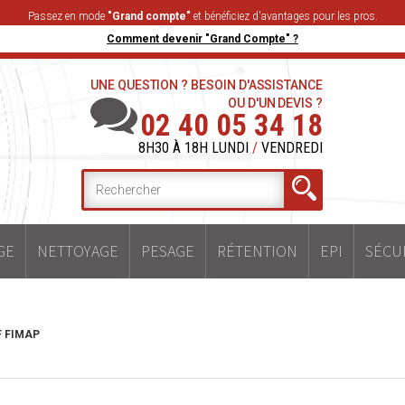
Passez en mode
"Grand compte"
et bénéficiez d'avantages pour les pros.
Comment devenir "Grand Compte" ?
UNE QUESTION ? BESOIN D'ASSISTANCE
OU D'UN DEVIS ?
02 40 05 34 18
8H30 À 18H LUNDI
/
VENDREDI
GE
NETTOYAGE
PESAGE
RÉTENTION
EPI
SÉCU
 FIMAP