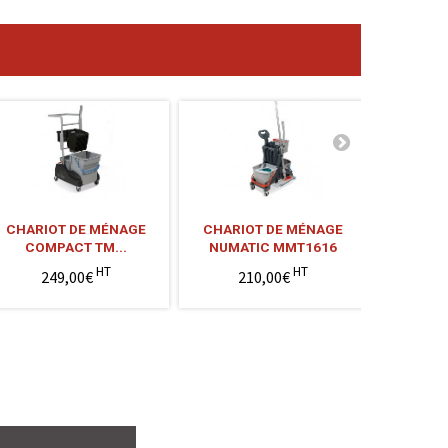
CHARIOT DE MÉNAGE
CHARIOT DE MÉNAGE
GRILLE 
COMPACT TM...
NUMATIC MMT1616
D'
HT
HT
249,00€
210,00€