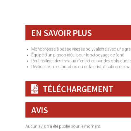
EN SAVOIR PLUS
Monobrosse à basse vitesse polyvalente avec une gra
Équipé d'un pignon idéal pour le netooyage de fond
Peut réaliser des travaux d'entretien sur des sols durs 
Réalise de la restauration ou de la cristallisation de ma
TÉLÉCHARGEMENT
AVIS
Aucun avis n'a été publié pour le moment.