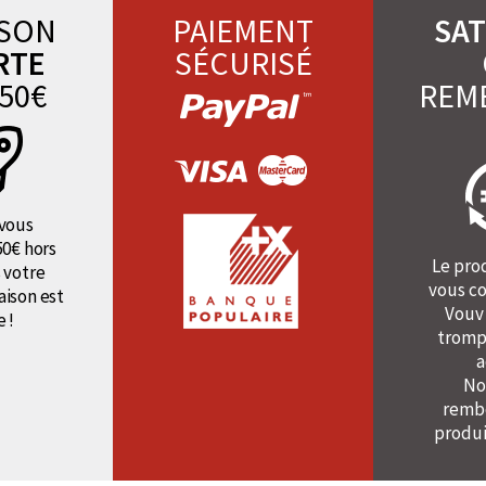
ISON
PAIEMENT
SAT
RTE
SÉCURISÉ
50€
REM
vous
50€ hors
Le pro
 votre
vous co
raison est
Vouv
e !
tromp
a
No
rembo
produi