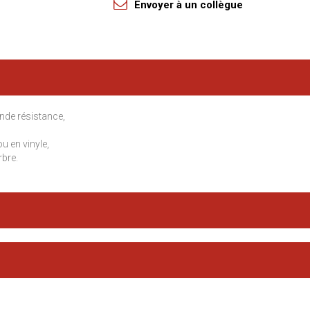
Envoyer à un collègue
nde résistance,
ou en vinyle,
rbre.