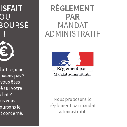
ISFAIT
RÈGLEMENT
OU
PAR
BOURSÉ
MANDAT
!
ADMINISTRATIF
duit reçu ne
nviens pas ?
 vous êtes
é sur votre
chat ?
Nous proposons le
us vous
règlement par mandat
ursons le
administratif.
t concerné.