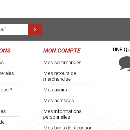
UNE QU
IONS
MON COMPTE
us
Mes commandes
nérales
Mes retours de
marchandise
ous ?
Mes avoirs
Mes adresses
les
Mes informations
personnelles
 de
Mes bons de réduction