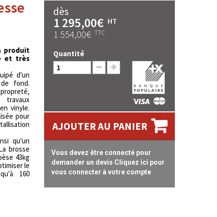
esse
dès
1 295,00€
HT
1 554,00€
TTC
 produit
Quantité
 et très
uipé d'un
 de fond.
 propreté,
 travaux
en vinyle.
isée pour
allisation
AJOUTER AU PANIER
nsi qu'un
 La brosse
Vous devez être connecté pour
pèse 43kg
demander un devis Cliquez ici pour
timiser le
vous connecter à votre compte
qu'à 160