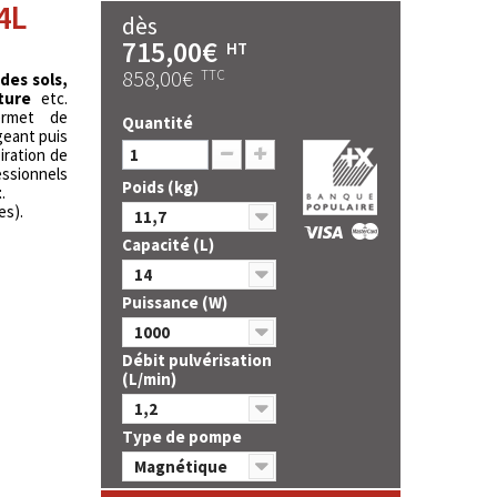
4L
dès
715,00€
HT
858,00€
TTC
des sols,
ture
etc.
rmet de
Quantité
geant puis
iration de
essionnels
Poids (kg)
t
.
es).
11,7
Capacité (L)
14
Puissance (W)
1000
Débit pulvérisation
(L/min)
1,2
Type de pompe
Magnétique