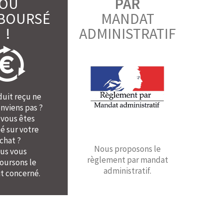
OU
PAR
BOURSÉ
MANDAT
!
ADMINISTRATIF
duit reçu ne
nviens pas ?
 vous êtes
é sur votre
chat ?
Nous proposons le
us vous
règlement par mandat
ursons le
administratif.
t concerné.