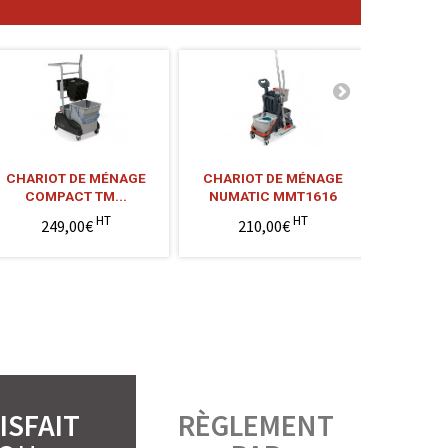
CHARIOT DE MÉNAGE
CHARIOT DE MÉNAGE
GRILLE 
COMPACT TM...
NUMATIC MMT1616
D'
HT
HT
249,00€
210,00€
ISFAIT
RÈGLEMENT