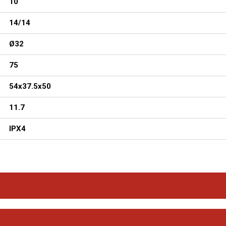
10
14/14
Ø32
75
54x37.5x50
11.7
IPX4