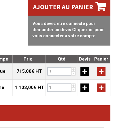
AJOUTER AU PANIER
Vous devez être connecté pour
demander un devis Cliquez ici pour
vous connecter à votre compte
ompe
Prix
Qté
Devis
Panier
+
+
+
que
715,00€ HT
-
+
+
+
ne
1 103,00€ HT
-