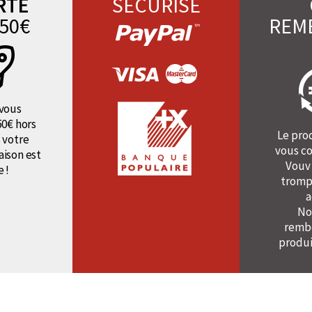
RTE
SÉCURISÉ
50€
REM
vous
50€ hors
Le pro
 votre
vous co
raison est
Vouv
e !
tromp
a
No
rembo
produi