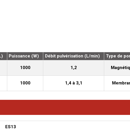
L)
Puissance (W)
Débit pulvérisation (L/min)
Type de p
1000
1,2
Magnéti
1000
1,4 à 3,1
Membra
ES13