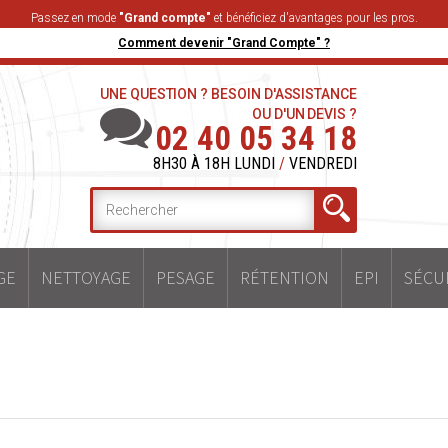
Passez en mode
"Grand compte"
et bénéficiez d'avantages pour les pros.
Comment devenir "Grand Compte" ?
UNE QUESTION ? BESOIN D'ASSISTANCE
OU D'UN DEVIS ?
02 40 05 34 18
8H30 À 18H LUNDI
/
VENDREDI
GE
NETTOYAGE
PESAGE
RÉTENTION
EPI
SÉCU