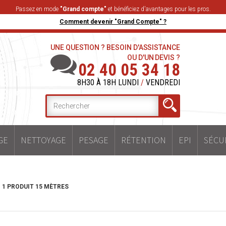
Passez en mode
"Grand compte"
et bénéficiez d'avantages pour les pros.
Comment devenir "Grand Compte" ?
UNE QUESTION ? BESOIN D'ASSISTANCE
OU D'UN DEVIS ?
02 40 05 34 18
8H30 À 18H LUNDI
/
VENDREDI
GE
NETTOYAGE
PESAGE
RÉTENTION
EPI
SÉCU
1 PRODUIT 15 MÈTRES