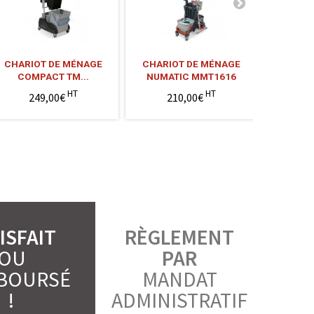
CHARIOT DE MÉNAGE
CHARIOT DE MÉNAGE
GRILLE 
COMPACT TM...
NUMATIC MMT1616
D'
HT
HT
249,00€
210,00€
ISFAIT
RÈGLEMENT
OU
PAR
BOURSÉ
MANDAT
!
ADMINISTRATIF