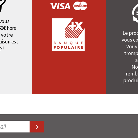
vous
50€ hors
Le pro
 votre
vous co
raison est
Vouv
e !
tromp
a
No
rembo
produi