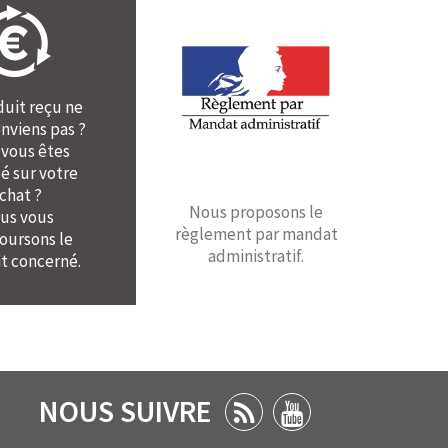
duit reçu ne
nviens pas ?
 vous êtes
é sur votre
chat ?
Nous proposons le
us vous
règlement par mandat
ursons le
administratif.
t concerné.
NOUS SUIVRE