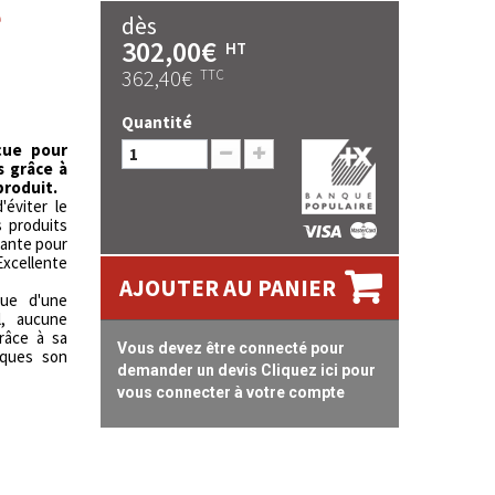
e
dès
302,00€
HT
362,40€
TTC
Quantité
çue pour
s grâce à
produit.
'éviter le
s produits
rante pour
xcellente
AJOUTER AU PANIER
que d'une
l, aucune
Grâce à sa
Vous devez être connecté pour
iques son
demander un devis Cliquez ici pour
vous connecter à votre compte