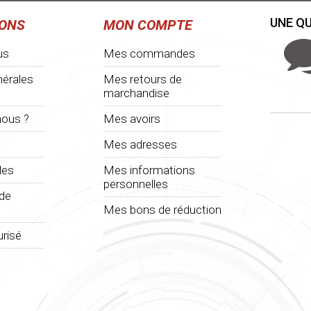
UNE QU
IONS
MON COMPTE
us
Mes commandes
nérales
Mes retours de
marchandise
ous ?
Mes avoirs
Mes adresses
les
Mes informations
personnelles
 de
Mes bons de réduction
risé