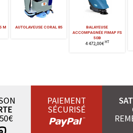
5 M
AUTOLAVEUSE CORAL 85
BALAYEUSE
ACCOMPAGNÉE FIMAP FS
50B
HT
4 472,00€
ISON
PAIEMENT
SAT
RTE
SÉCURISÉ
50€
REM