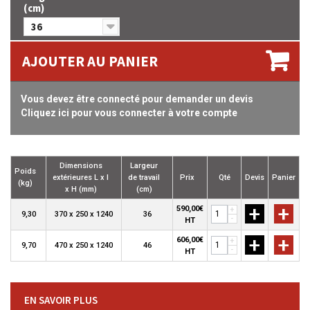
(cm)
36
AJOUTER AU PANIER
Vous devez être connecté pour demander un devis
Cliquez ici pour vous connecter à votre compte
Dimensions
Largeur
Poids
extérieures L x l
de travail
Prix
Qté
Devis
Panier
(kg)
x H (mm)
(cm)
+
+
590,00€
+
9,30
370 x 250 x 1240
36
-
HT
+
+
606,00€
+
9,70
470 x 250 x 1240
46
-
HT
EN SAVOIR PLUS