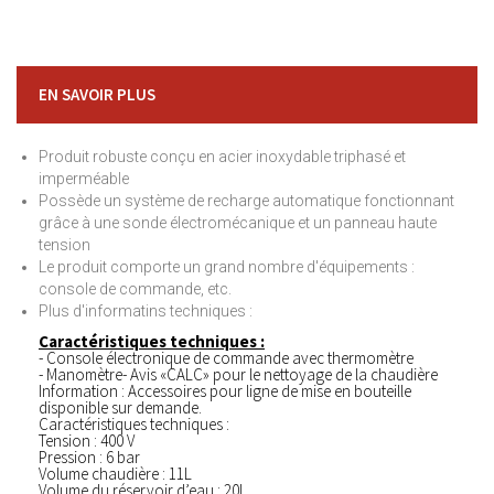
EN SAVOIR PLUS
Produit robuste conçu en acier inoxydable triphasé et
imperméable
Possède un système de recharge automatique fonctionnant
grâce à une sonde électromécanique et un panneau haute
tension
Le produit comporte un grand nombre d'équipements :
console de commande, etc.
Plus d'informatins techniques :
Caractéristiques techniques :
- Console électronique de commande avec thermomètre
- Manomètre- Avis «CALC» pour le nettoyage de la chaudière
Information : Accessoires pour ligne de mise en bouteille
disponible sur demande.
Caractéristiques techniques :
Tension : 400 V
Pression : 6 bar
Volume chaudière : 11L
Volume du réservoir d’eau : 20L