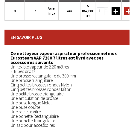
5
+
+
Acier
+
8
7
oui
862,00€
-
inox
HT
EN SAVOIR PLUS
Ce nettoyeur vapeur aspirateur professionnel inox
Eurosteam VAP 7280 7 litres est livré avec ses
accessoires suivants
:
Un flexible vapeur de 2.20 mètres
2 Tubes droits
Une brosse rectangulaire de 300 mm
Une brosse triangulaire
Cinq petites brosses rondes Nylon
Cinq petites brosses rondes laiton
Une petite brosse triangulaire
Une articulation de brosse
Une buse longue Métal
Une buse courte
Une raclette vitre
Une bonette Rectangulaire
Une bonette Triangulaire
Un sac pour accessoires