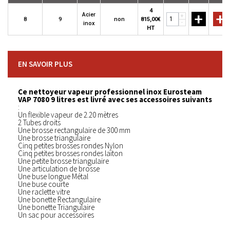
4
+
+
Acier
+
8
9
non
815,00€
-
inox
HT
EN SAVOIR PLUS
Ce nettoyeur vapeur professionnel inox Eurosteam
VAP 7080 9 litres est livré avec ses accessoires suivants
:
Un flexible vapeur de 2.20 mètres
2 Tubes droits
Une brosse rectangulaire de 300 mm
Une brosse triangulaire
Cinq petites brosses rondes Nylon
Cinq petites brosses rondes laiton
Une petite brosse triangulaire
Une articulation de brosse
Une buse longue Métal
Une buse courte
Une raclette vitre
Une bonette Rectangulaire
Une bonette Triangulaire
Un sac pour accessoires