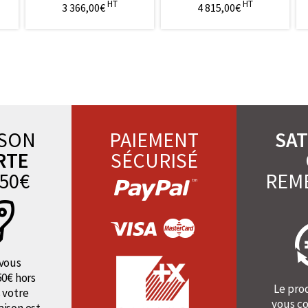
HT
HT
3 366,00€
4 815,00€
ISON
PAIEMENT
SAT
RTE
SÉCURISÉ
50€
REM
vous
50€ hors
Le pro
 votre
vous co