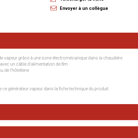
Envoyer à un collègue
de vapeur grâce à une sone électromécanique dans la chaudière
 avec un câble d'alimentation de 8m
u de l'hôtellerie
 ce générateur vapeur dans la fiche technique du produit.