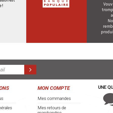
raison est
Vouv
e !
tromp
a
No
rembo
produi
UNE QU
IONS
MON COMPTE
us
Mes commandes
nérales
Mes retours de
marchandise