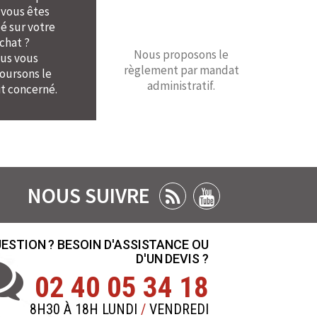
 vous êtes
é sur votre
chat ?
Nous proposons le
us vous
règlement par mandat
ursons le
administratif.
t concerné.
NOUS SUIVRE
ESTION ? BESOIN D'ASSISTANCE OU
D'UN DEVIS ?
02 40 05 34 18
8H30 À 18H LUNDI
/
VENDREDI