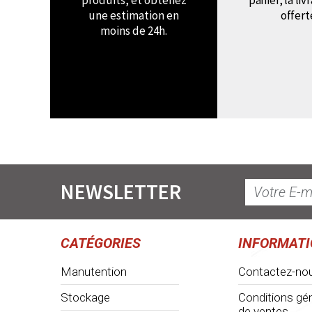
produits, et obtenez
panier, la liv
une estimation en
offert
moins de 24h.
NEWSLETTER
CATÉGORIES
INFORMAT
Manutention
Contactez-no
Stockage
Conditions gé
de ventes