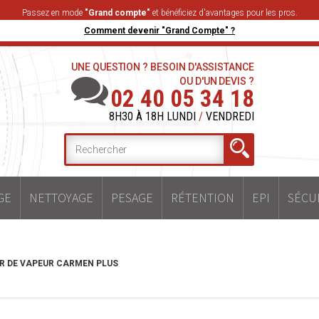
Passez en mode
"Grand compte"
et bénéficiez d'avantages pour les pros.
Comment devenir "Grand Compte" ?
UNE QUESTION ? BESOIN D'ASSISTANCE
OU D'UN DEVIS ?
02 40 05 34 18
8H30 À 18H LUNDI
/
VENDREDI
GE
NETTOYAGE
PESAGE
RÉTENTION
EPI
SÉCU
R DE VAPEUR CARMEN PLUS