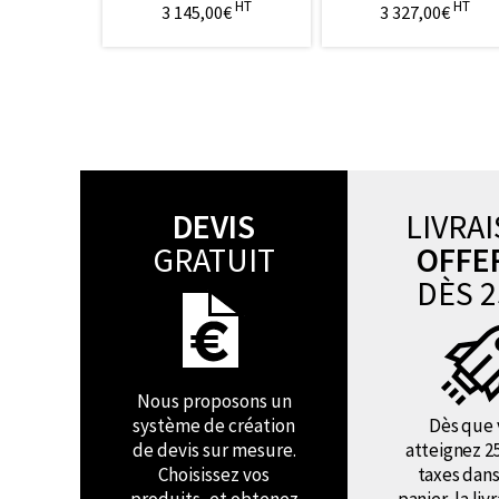
HT
HT
3 145,00€
3 327,00€
DEVIS
LIVRA
GRATUIT
OFFE
DÈS 2
Nous proposons un
système de création
Dès que 
de devis sur mesure.
atteignez 2
Choisissez vos
taxes dans