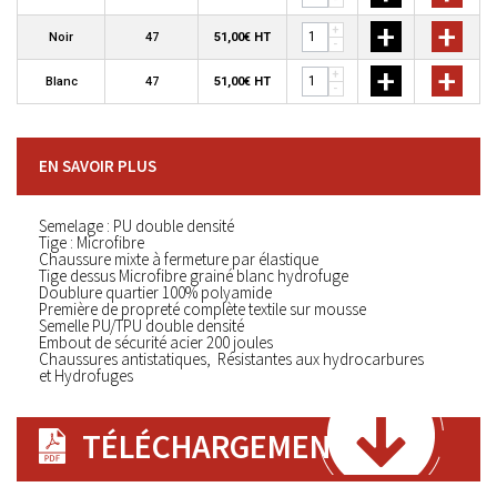
+
+
+
Noir
47
51,00€ HT
-
+
+
+
Blanc
47
51,00€ HT
-
EN SAVOIR PLUS
Semelage : PU double densité
Tige : Microfibre
Chaussure mixte à fermeture par élastique
Tige dessus Microfibre grainé blanc hydrofuge
Doublure quartier 100% polyamide
Première de propreté complète textile sur mousse
Semelle PU/TPU double densité
Embout de sécurité acier 200 joules
Chaussures antistatiques, Résistantes aux hydrocarbures
et Hydrofuges
TÉLÉCHARGEMENT