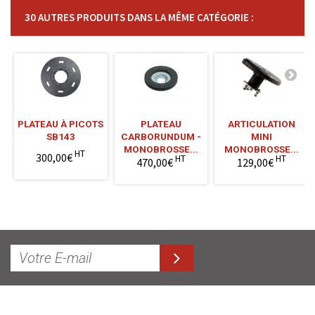
30 AUTRES PRODUITS DANS LA MÊME CATÉGORIE :
PLATEAU À PICOTS
PLATEAU
ARTICULATION
SB143
CARBORUNDUM -
MINI
MONOBROSSE...
MONOBROSSE...
HT
300,00€
HT
HT
470,00€
129,00€