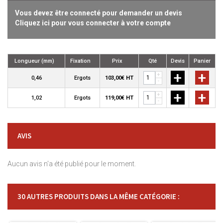
Vous devez être connecté pour demander un devis
Cliquez ici pour vous connecter à votre compte
Longueur (mm)
Fixation
Prix
Qté
Devis
Panier
+
+
+
0,46
Ergots
103,00€ HT
-
+
+
+
1,02
Ergots
119,00€ HT
-
AVIS
Aucun avis n'a été publié pour le moment.
30 AUTRES PRODUITS DANS LA MÊME CATÉGORIE :