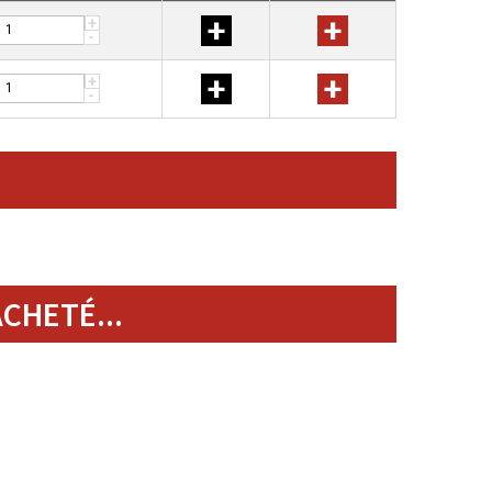
+
+
+
-
+
+
+
-
CHETÉ...