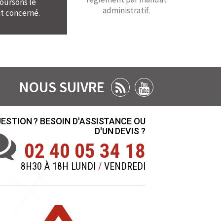
ursons le
administratif.
t concerné.
NOUS SUIVRE
ESTION ? BESOIN D'ASSISTANCE OU
D'UN DEVIS ?
02 40 05 34 18
8H30 À 18H LUNDI
/
VENDREDI