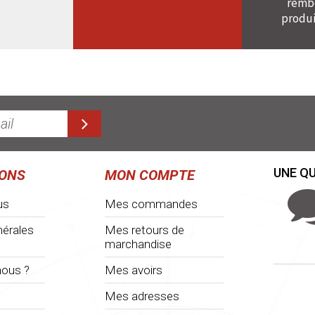
rembo
produi
UNE QU
IONS
MON COMPTE
us
Mes commandes
nérales
Mes retours de
marchandise
ous ?
Mes avoirs
Mes adresses