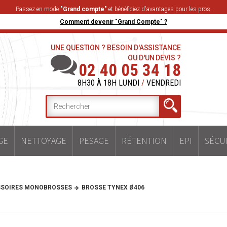
Passez en mode
"Grand compte"
et bénéficiez d'avantages pour les pros.
Comment devenir "Grand Compte" ?
UNE QUESTION ? BESOIN D'ASSISTANCE
OU D'UN DEVIS ?
02 40 05 34 18
8H30 À 18H LUNDI
/
VENDREDI
GE
NETTOYAGE
PESAGE
RÉTENTION
EPI
SÉCU
SOIRES MONOBROSSES
BROSSE TYNEX Ø406