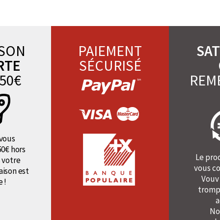
ISON
PAIEMENT
SAT
RTE
SÉCURISÉ
50€
REM
vous
50€ hors
Le pro
 votre
vous co
raison est
Vouv
e !
tromp
a
No