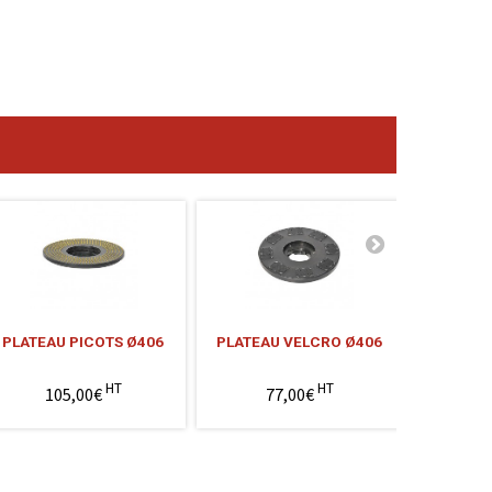
PLATEAU PICOTS Ø406
PLATEAU VELCRO Ø406
PLATEA
HT
HT
105,00€
77,00€
4