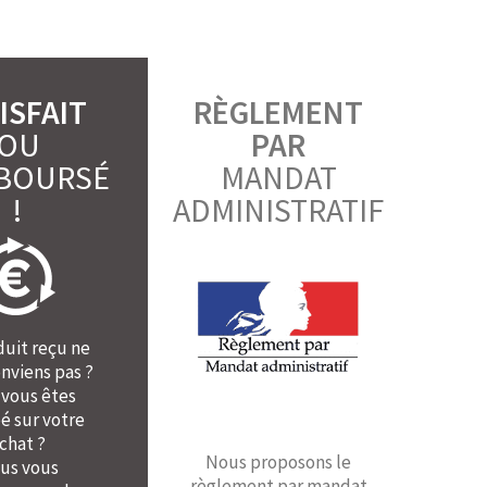
ISFAIT
RÈGLEMENT
OU
PAR
BOURSÉ
MANDAT
!
ADMINISTRATIF
duit reçu ne
nviens pas ?
 vous êtes
é sur votre
chat ?
Nous proposons le
us vous
règlement par mandat