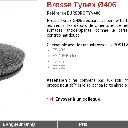
Brosse Tynex Ø406
Référence
EURSBROTYN406
Brosse Tynex Ø406 très abrasive permettant 
les vernis, les dépôts de ciments et de ne
surfaces antidérapante comme le carre
centres nautiques.
Compatible avec les monobrosses EUROSTEA
ES 406
ES 406 Batterie
ES 218
ES 35B
Attention :
ne convient pas aux sols fra
brosse peut abîmer le sol par sa forte abrasio
Envoyer à un collègue
Longueur (mm)
Prix