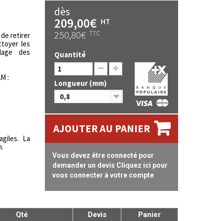
dès
209,00€
HT
250,80€
TTC
de retirer
ttoyer les
lage des
Quantité
M :
Longueur (mm)
0,8
AJOUTER AU PANIER
giles. La
n.
Vous devez être connecté pour
demander un devis Cliquez ici pour
vous connecter à votre compte
Qté
Devis
Panier