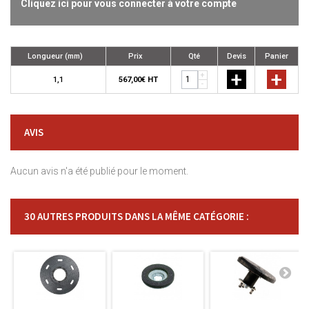
Cliquez ici pour vous connecter à votre compte
Longueur (mm)
Prix
Qté
Devis
Panier
+
+
+
1,1
567,00€ HT
-
AVIS
Aucun avis n'a été publié pour le moment.
30 AUTRES PRODUITS DANS LA MÊME CATÉGORIE :