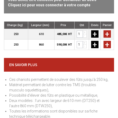
Cliquez ici pour vous connecter à votre compte
Charge (kg)
Largeur (mm)
Prix
Qté
Devis
Panier
+
+
+
250
610
485,00€ HT
-
+
+
+
250
860
590,00€ HT
-
EN SAVOIR PLUS
Ces chariots permettent de soulever des fûts jusqu'à 250 kg,
Matériel permettant de lutter contre les TMS (troubles
musculo squelettiques),
Possibilité d'élever des fûts en plastique ou métallique,
Deux modèles : l'un avec largeur de 610 mm (DT250) et
l'autre 860 mm (DTW250),
Toutes les informations sont disponibles sur sa fiche
technique téléchargeable.