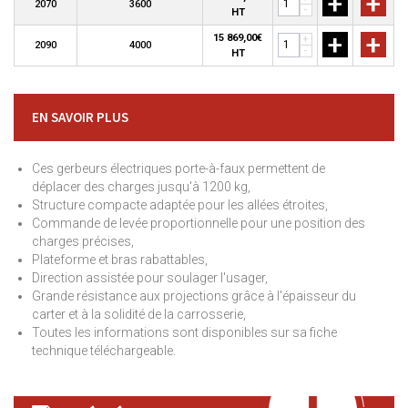
+
+
2070
3600
-
HT
+
+
15 869,00€
+
2090
4000
-
HT
EN SAVOIR PLUS
Ces gerbeurs électriques porte-à-faux permettent de
déplacer des charges jusqu'à 1200 kg,
Structure compacte adaptée pour les allées étroites,
Commande de levée proportionnelle pour une position des
charges précises,
Plateforme et bras rabattables,
Direction assistée pour soulager l'usager,
Grande résistance aux projections grâce à l'épaisseur du
carter et à la solidité de la carrosserie,
Toutes les informations sont disponibles sur sa fiche
technique téléchargeable.