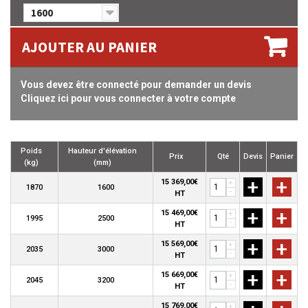
1600
AJOUTER AU PANIER
Vous devez être connecté pour demander un devis
Cliquez ici pour vous connecter à votre compte
Poids
Hauteur d'élévation
Prix
Qté
Devis
Panier
(kg)
(mm)
+
+
15 369,00€
+
1870
1600
-
HT
+
+
15 469,00€
+
1995
2500
-
HT
+
+
15 569,00€
+
2035
3000
-
HT
+
+
15 669,00€
+
2045
3200
-
HT
15 769,00€
+