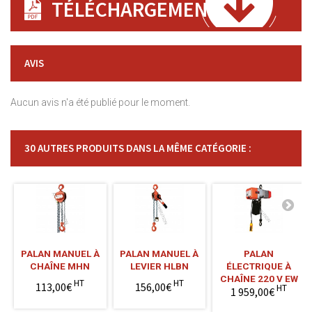
TÉLÉCHARGEMENT
AVIS
Aucun avis n'a été publié pour le moment.
30 AUTRES PRODUITS DANS LA MÊME CATÉGORIE :
PALAN MANUEL À
PALAN MANUEL À
PALAN
CHAÎNE MHN
LEVIER HLBN
ÉLECTRIQUE À
CHAÎNE 220 V EW
HT
HT
113,00€
156,00€
HT
1 959,00€