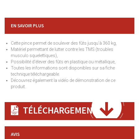
EN SAVOIR PLUS
Cette pince permet de soulever des fûts jusqu'à 360 kg,
Matériel permettant de lutter contre les TMS (troubles
musculo squelettiques),
Possibilité d'élever des fûts en plastique ou métallique,
Toutes les informations sont disponibles sur sa fiche
technique téléchargeable.
Découvrez également la vidéo de démonstration de ce
produit.
TÉLÉCHARGEMENT
AVIS