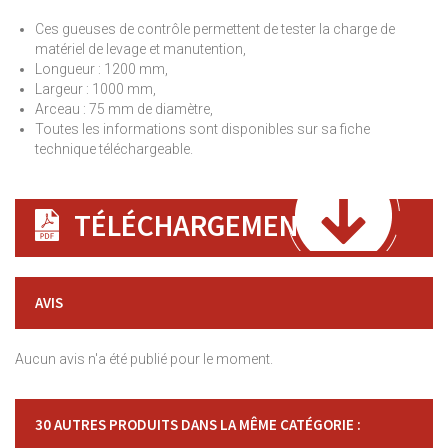
Ces gueuses de contrôle permettent de tester la charge de
matériel de levage et manutention,
Longueur : 1200 mm,
Largeur : 1000 mm,
Arceau : 75 mm de diamètre,
Toutes les informations sont disponibles sur sa fiche
technique téléchargeable.
TÉLÉCHARGEMENT
AVIS
Aucun avis n'a été publié pour le moment.
30 AUTRES PRODUITS DANS LA MÊME CATÉGORIE :