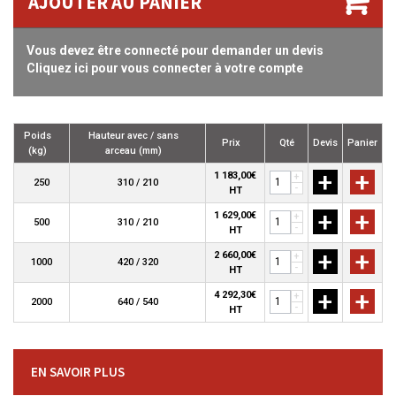
AJOUTER AU PANIER
Vous devez être connecté pour demander un devis
Cliquez ici pour vous connecter à votre compte
Poids
Hauteur avec / sans
Prix
Qté
Devis
Panier
(kg)
arceau (mm)
+
+
1 183,00€
+
250
310 / 210
-
HT
+
+
1 629,00€
+
500
310 / 210
-
HT
+
+
2 660,00€
+
1000
420 / 320
-
HT
+
+
4 292,30€
+
2000
640 / 540
-
HT
EN SAVOIR PLUS