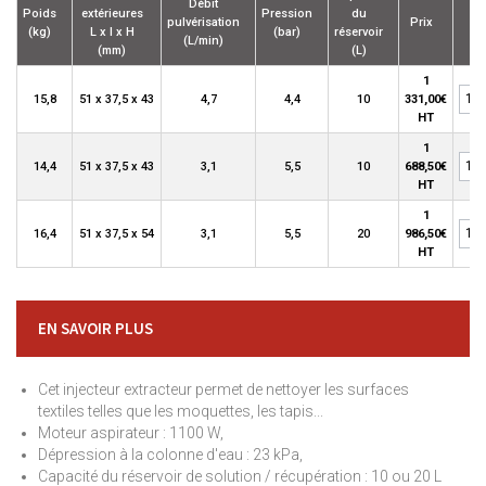
Débit
Poids
extérieures
Pression
du
pulvérisation
Prix
Qt
(kg)
L x l x H
(bar)
réservoir
(L/min)
(mm)
(L)
1
15,8
51 x 37,5 x 43
4,7
4,4
10
331,00€
HT
1
14,4
51 x 37,5 x 43
3,1
5,5
10
688,50€
HT
1
16,4
51 x 37,5 x 54
3,1
5,5
20
986,50€
HT
EN SAVOIR PLUS
Cet injecteur extracteur permet de nettoyer les surfaces
textiles telles que les moquettes, les tapis...
Moteur aspirateur : 1100 W,
Dépression à la colonne d'eau : 23 kPa,
Capacité du réservoir de solution / récupération : 10 ou 20 L