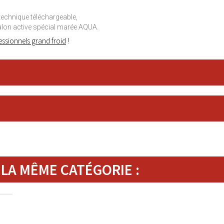
technique téléchargeable,
lon active spécial marée AQUA.
ssionnels grand froid
!
LA MÊME CATÉGORIE :