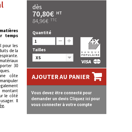
l
dès
70,80€
HT
84,96€
TTC
 matières
Quantité
ar temps
l pour les
Tailles
uits de la
espirante.
XS
atériaux
porter 30
iques.
une côte
AJOUTER AU PANIER
 manipuler
 également
l montant
Vous devez être connecté pour
ur le côté
demander un devis Cliquez ici pour
usager. Il
vous connecter à votre compte
rée
.