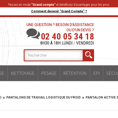
Passez en mode
"Grand compte"
et bénéficiez d'avantages pour les pros.
Comment devenir "Grand Compte" ?
UNE QUESTION ? BESOIN D'ASSISTANCE
OU D'UN DEVIS ?
02 40 05 34 18
8H30 À 18H LUNDI
/
VENDREDI
GE
NETTOYAGE
PESAGE
RÉTENTION
EPI
SÉCU
D
PANTALONS DE TRAVAIL LOGISTIQUE DU FROID
PANTALON ACTIVE 