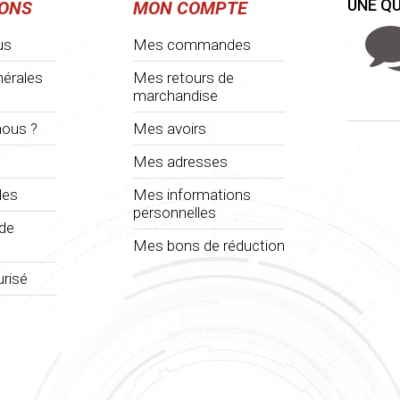
UNE QU
IONS
MON COMPTE
us
Mes commandes
nérales
Mes retours de
marchandise
ous ?
Mes avoirs
Mes adresses
les
Mes informations
personnelles
 de
Mes bons de réduction
risé