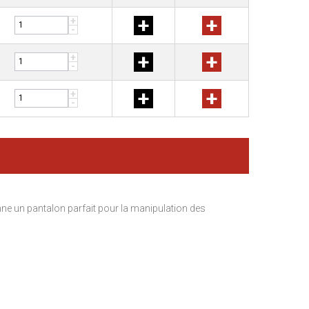
+
+
+
-
+
+
+
-
+
+
+
-
nne un pantalon parfait pour la manipulation des