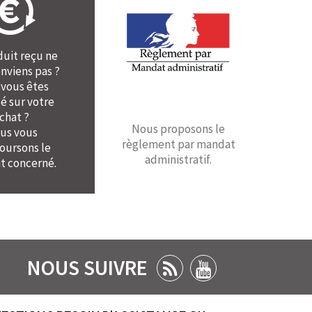
duit reçu ne
nviens pas ?
 vous êtes
é sur votre
chat ?
Nous proposons le
us vous
règlement par mandat
ursons le
administratif.
t concerné.
NOUS SUIVRE