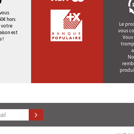
vous
50€ hors
Le pro
 votre
vous co
raison est
Vouv
e !
tromp
a
No
rembo
produi