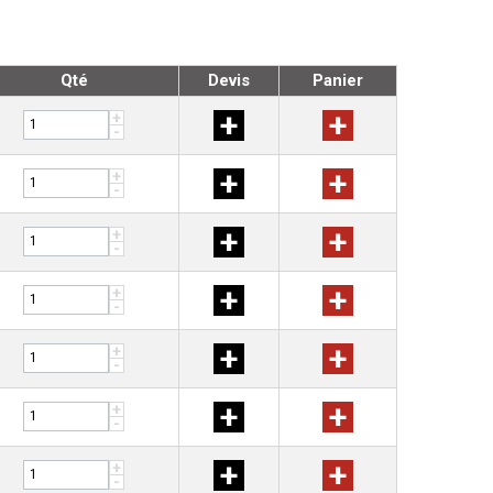
Qté
Devis
Panier
+
+
+
-
+
+
+
-
+
+
+
-
+
+
+
-
+
+
+
-
+
+
+
-
+
+
+
-