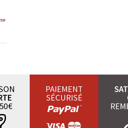
TIF
ISON
PAIEMENT
SAT
RTE
SÉCURISÉ
50€
REM