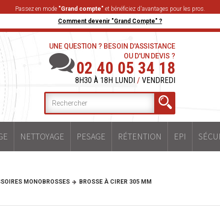
Passez en mode
"Grand compte"
et bénéficiez d'avantages pour les pros.
Comment devenir "Grand Compte" ?
UNE QUESTION ? BESOIN D'ASSISTANCE
OU D'UN DEVIS ?
02 40 05 34 18
8H30 À 18H LUNDI
/
VENDREDI
GE
NETTOYAGE
PESAGE
RÉTENTION
EPI
SÉCU
SOIRES MONOBROSSES
BROSSE À CIRER 305 MM