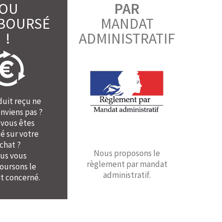
OU
PAR
BOURSÉ
MANDAT
!
ADMINISTRATIF
duit reçu ne
nviens pas ?
 vous êtes
é sur votre
chat ?
Nous proposons le
us vous
règlement par mandat
ursons le
administratif.
t concerné.