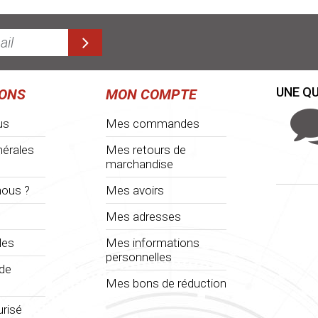
UNE QU
IONS
MON COMPTE
us
Mes commandes
nérales
Mes retours de
marchandise
ous ?
Mes avoirs
Mes adresses
les
Mes informations
personnelles
 de
Mes bons de réduction
risé