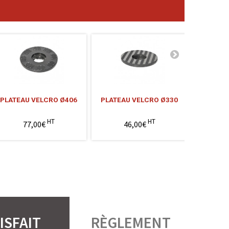
PLATEAU VELCRO Ø406
PLATEAU VELCRO Ø330
PLATEA
HT
HT
77,00€
46,00€
8
ISFAIT
RÈGLEMENT