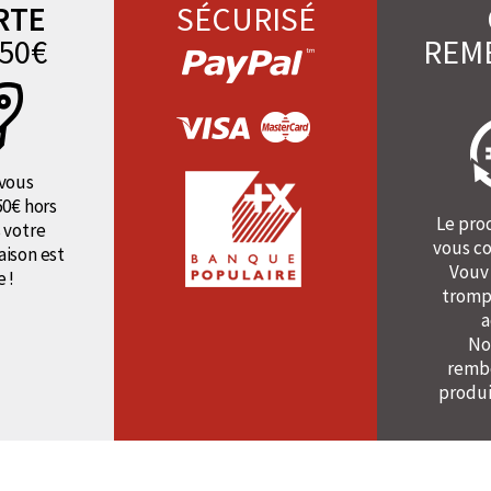
RTE
SÉCURISÉ
50€
REM
vous
50€ hors
Le pro
 votre
vous co
raison est
Vouv
e !
tromp
a
No
rembo
produi