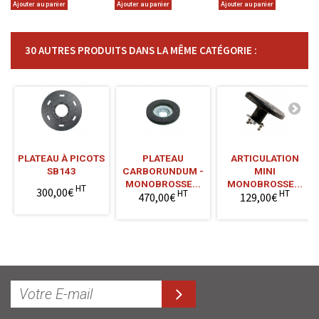
Ajouter au panier
Ajouter au panier
Ajouter au panier
30 AUTRES PRODUITS DANS LA MÊME CATÉGORIE :
PLATEAU À PICOTS
PLATEAU
ARTICULATION
SB143
CARBORUNDUM -
MINI
MONOBROSSE...
MONOBROSSE...
HT
300,00€
HT
HT
470,00€
129,00€