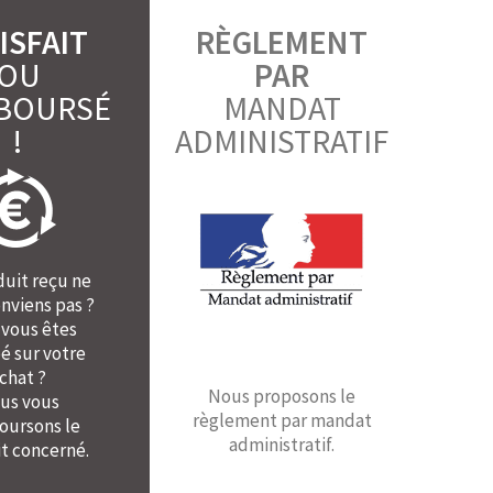
ISFAIT
RÈGLEMENT
OU
PAR
BOURSÉ
MANDAT
!
ADMINISTRATIF
duit reçu ne
nviens pas ?
 vous êtes
é sur votre
chat ?
Nous proposons le
us vous
règlement par mandat
ursons le
administratif.
t concerné.