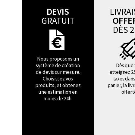
DEVIS
LIVRA
GRATUIT
OFFE
DÈS 2
Nous proposons un
système de création
Dès que 
de devis sur mesure.
atteignez 2
Choisissez vos
taxes dans
produits, et obtenez
panier, la liv
une estimation en
offert
moins de 24h.