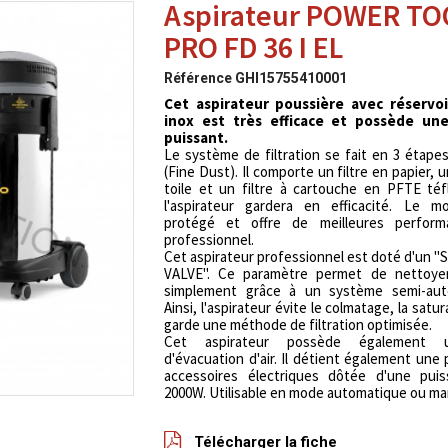
Aspirateur POWER TO
PRO FD 36 I EL
Référence
GHI15755410001
Cet aspirateur poussière avec réservo
inox est très efficace et possède un
puissant.
Le système de filtration se fait en 3 étape
(Fine Dust). Il comporte un filtre en papier, u
toile et un filtre à cartouche en PFTE téfl
l'aspirateur gardera en efficacité. Le m
protégé et offre de meilleures perfor
professionnel.
Cet aspirateur professionnel est doté d'un
VALVE". Ce paramètre permet de nettoyer 
simplement grâce à un système semi-aut
Ainsi, l'aspirateur évite le colmatage, la satur
garde une méthode de filtration optimisée.
Cet aspirateur possède également u
d'évacuation d'air. Il détient également une 
accessoires électriques dôtée d'une pui
2000W. Utilisable en mode automatique ou ma
Télécharger la fiche