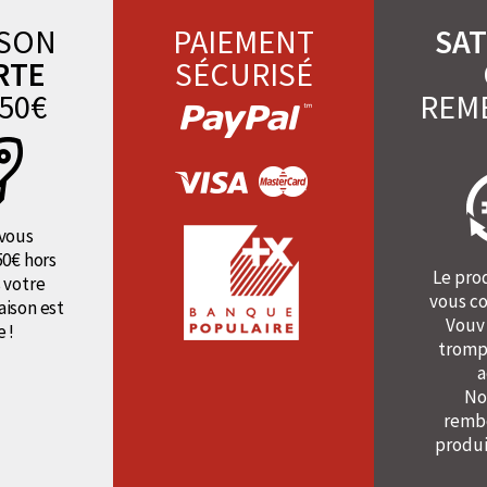
ISON
PAIEMENT
SAT
RTE
SÉCURISÉ
50€
REM
vous
50€ hors
Le pro
 votre
vous co
raison est
Vouv
e !
tromp
a
No
rembo
produi