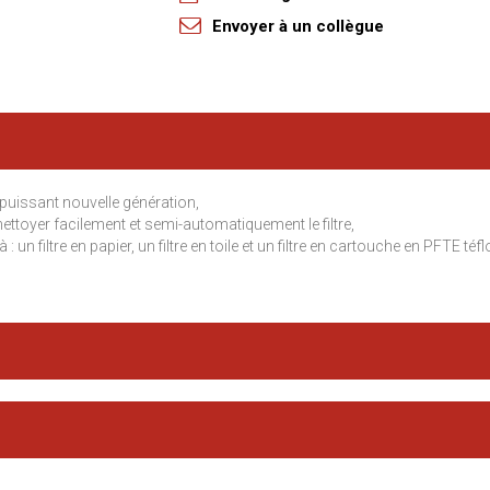
Envoyer à un collègue
 puissant nouvelle génération,
toyer facilement et semi-automatiquement le filtre,
: un filtre en papier, un filtre en toile et un filtre en cartouche en PFTE téfl