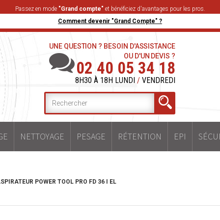
Passez en mode
"Grand compte"
et bénéficiez d'avantages pour les pros.
Comment devenir "Grand Compte" ?
UNE QUESTION ? BESOIN D'ASSISTANCE
OU D'UN DEVIS ?
02 40 05 34 18
8H30 À 18H LUNDI
/
VENDREDI
GE
NETTOYAGE
PESAGE
RÉTENTION
EPI
SÉCU
SPIRATEUR POWER TOOL PRO FD 36 I EL