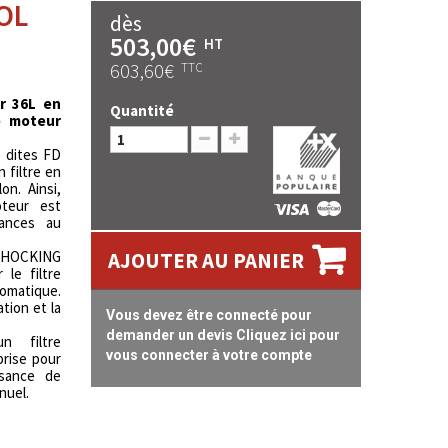
OL
dès
503,00€
HT
603,60€
TTC
ir 36L en
Quantité
e moteur
s dites FD
n filtre en
on. Ainsi,
oteur est
mances au
 "SHOCKING
AJOUTER AU PANIER
le filtre
omatique.
ation et la
Vous devez être connecté pour
demander un devis Cliquez ici pour
n filtre
vous connecter à votre compte
prise pour
ssance de
nuel.