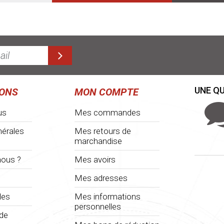
UNE QU
IONS
MON COMPTE
us
Mes commandes
nérales
Mes retours de
marchandise
ous ?
Mes avoirs
Mes adresses
les
Mes informations
personnelles
 de