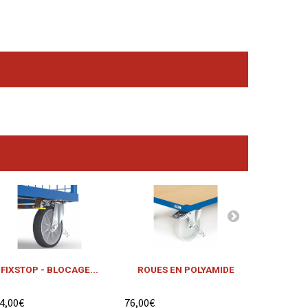
FIXSTOP - BLOCAGE...
ROUES EN POLYAMIDE
ROUES B
4,00€
76,00€
125,00€