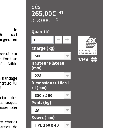
dès
265,00€
HT
318,00€
TTC
 de
Quantité
A
est
arges en
Charge (kg)
monté sur
500
n font un
Hauteur Plateau
ès faible
(mm)
228
à bandage
Dimensions utiles L
traux lui
x l (mm)
é.
850 x 500
ncipe des
es jusqu'à
Poids (kg)
'assembler
23
Roues (mm)
ce chariot
TPE 160 x 40
harges de