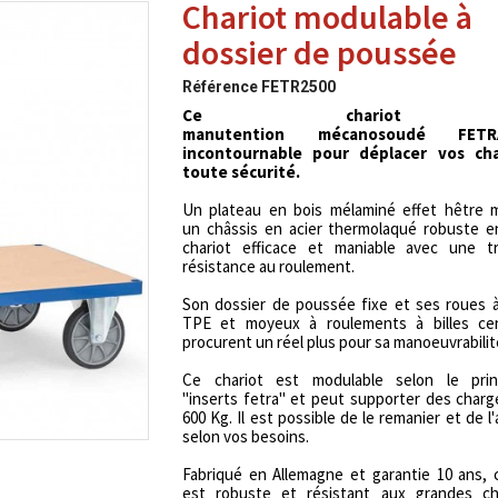
Chariot modulable à
dossier de poussée
Référence
FETR2500
Ce chariot
manutention
mécanosoudé
FETR
incontournable pour déplacer vos ch
toute sécurité.
Un plateau en bois mélaminé effet hêtre 
un châssis en acier
thermolaqué
robuste e
chariot efficace et maniable avec une tr
résistance au roulement.
Son
dossier de
poussée fixe et ses roues 
TPE et moyeux à roulements à billes cen
procurent un réel plus pour sa manoeuvrabilit
Ce chariot est modulable selon le pri
"
inserts
fetra
" et peut supporter des charg
600 Kg.
Il est possible de le remanier et de l
selon vos besoins.
Fabriqué en Allemagne et garantie 10 ans, 
est robuste et résistant aux grandes c