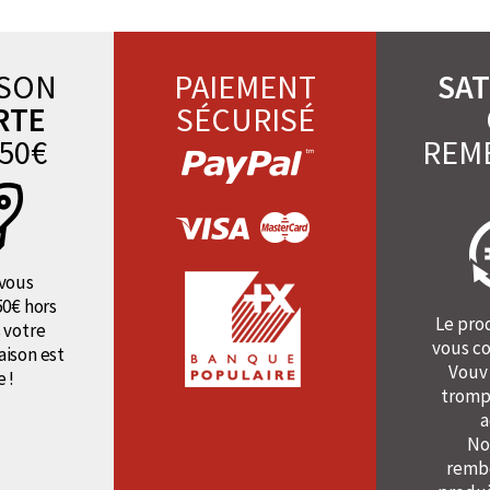
ISON
PAIEMENT
SAT
RTE
SÉCURISÉ
50€
REM
vous
50€ hors
Le pro
 votre
vous co
raison est
Vouv
e !
tromp
a
No
rembo