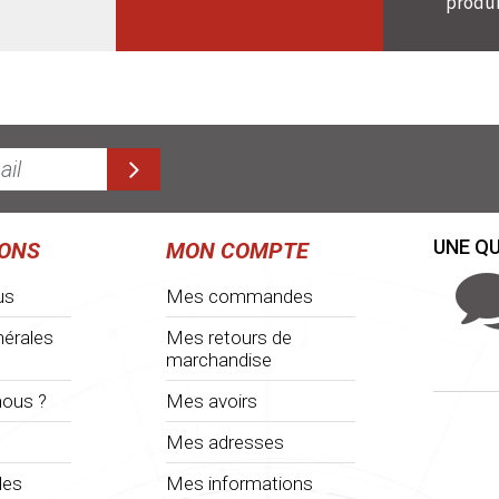
produi
UNE QU
IONS
MON COMPTE
us
Mes commandes
nérales
Mes retours de
marchandise
ous ?
Mes avoirs
Mes adresses
les
Mes informations