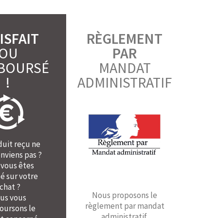
ISFAIT
RÈGLEMENT
OU
PAR
BOURSÉ
MANDAT
!
ADMINISTRATIF
duit reçu ne
nviens pas ?
 vous êtes
é sur votre
chat ?
Nous proposons le
us vous
règlement par mandat
ursons le
administratif.