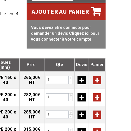
AJOUTER AU PANIER
ble en 4
Vous devez être connecté pour
demander un devis Cliquez ici pour
vous connecter à votre compte
Roues
Prix
Qté
Devis
Panier
(mm)
E 160 x
265,00€
+
+
+
-
40
HT
E 200 x
282,00€
+
+
+
-
40
HT
E 200 x
285,00€
+
+
+
-
40
HT
E 200 x
315,00€
+