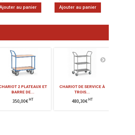
Ajouter au panier
Ajouter au panier
Ajouter
CHARIOT 2 PLATEAUX ET
CHARIOT DE SERVICE À
CHARIO
BARRE DE...
TROIS...
POUR
HT
HT
350,00€
480,30€
6