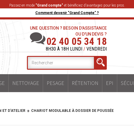
Passez en mode
"Grand compte"
et bénéficiez d'avantages pour les pros.
Comment devenir "Grand Compte" ?
UNE QUESTION ? BESOIN D'ASSISTANCE
OU D'UN DEVIS ?
02 40 05 34 18
8H30 À 18H LUNDI
/
VENDREDI
GE
NETTOYAGE
PESAGE
RÉTENTION
EPI
SÉCU
ET D'ATELIER
CHARIOT MODULABLE À DOSSIER DE POUSSÉE