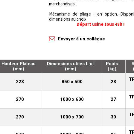
marchandises.
Mécanisme de pliage :
en option.
Disponi
dimensions au choix
Départ usine sous 48h !
Envoyer à un collègue
Hauteur Plateau
Dimensions utiles L x l
Poids
(mm)
(mm)
(kg)
TP
228
850 x 500
23
TP
270
1000 x 600
27
TP
270
1000 x 700
30
TP