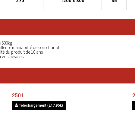
270
1200 x 800
35
s 600kg
eilleure maniabilité de son chariot
ité
du produit
de 10 ans
n vos besoins.
2501
Téléchargement (247.95k)