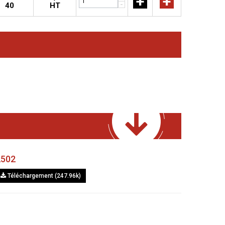
+
+
-
40
HT
2502
Téléchargement (247.96k)