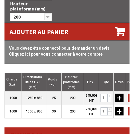
Hauteur
plateforme (mm)
200
AJOUTER AU PANIER
Vous devez être connecté pour demander un devis
Cliquez ici pour vous connecter à votre compte
Dimensions
Hauteur
Charge
Poids
utiles L x l
plateforme
Prix
Qté
Devis
Pani
(kg)
(kg)
(mm)
(mm)
+
245,00€
+
1000
1250 x 850
25
200
-
HT
+
286,00€
+
1000
1300 x 850
30
200
-
HT