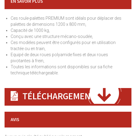
EN SAVOIR PLUS
Ces roule-palettes PREMIUM sont idéals pour déplacer des
palettes de dimensions 1200 x 800 mm,
Capacité de 1000 kg,
Conçu avec une structure mécano-soudée,
Ces modèles peuvent être configurés pour en utilisation
tractée ou en train,
Equipé de deux roues polyamide fixes et deux roues
pivotantes à frein,
Toutes les informations sont disponibles sur sa fiche
technique téléchargeable.
TÉLÉCHARGEMENT
AVIS