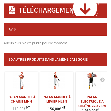
TÉLÉCHARGEMENT
AVIS
Aucun avis n'a été publié pour le moment.
30 AUTRES PRODUITS DANS LA MÊME CATÉGORIE :
PALAN MANUEL À
PALAN MANUEL À
PALAN
CHAÎNE MHN
LEVIER HLBN
ÉLECTRIQUE À
CHAÎNE 220 V EW
HT
HT
113,00€
156,00€
HT
1 959,00€